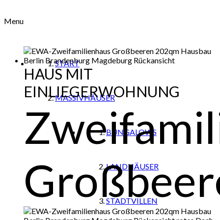
Menu
START
HAUS MIT
EINLIEGERWOHNUNG
MASSIVHÄUSER
Zweifamil
BUNGALOWS
Großbeer
LANDHÄUSER
STADTVILLEN