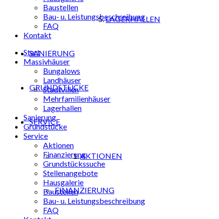
Baustellen
Bau- u. Leistungsbeschreibung
LAGERHALLEN
FAQ
Kontakt
Start
SANIERUNG
Massivhäuser
Bungalows
Landhäuser
GRUNDSTÜCKE
Stadtvillen
Mehrfamilienhäuser
Lagerhallen
Sanierung
SERVICE
Grundstücke
Service
Aktionen
Finanzierung
AKTIONEN
Grundstückssuche
Stellenangebote
Hausgalerie
FINANZIERUNG
Baustellen
Bau- u. Leistungsbeschreibung
FAQ