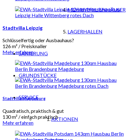
MEHRFAMILIENHÄUSER
Stadtvilla Leipzig
LAGERHALLEN
Schlüsselfertig oder Ausbauhaus?
126 m² / Preisknaller
Mehr erfahren
SANIERUNG
GRUNDSTÜCKE
SERVICE
Stadtvilla Magdeburg
Quadratisch, praktisch & gut
130 m² / einfach praktisch
AKTIONEN
Mehr erfahren