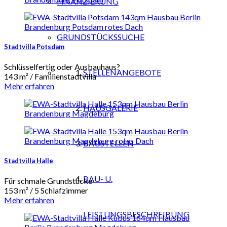
FINANZIERUNG
GRUNDSTÜCKSSUCHE
Stadtvilla Potsdam
Schlüsselfertig oder Ausbauhaus?
STELLENANGEBOTE
143 m² / Familienstadtvilla
Mehr erfahren
HAUSGALERIE
BAUSTELLEN
Stadtvilla Halle
BAU- U.
Für schmale Grundstücke
153 m² / 5 Schlafzimmer
Mehr erfahren
LEISTUNGSBESCHREIBUNG