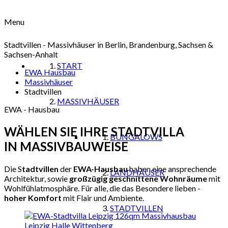
Menu
Stadtvillen - Massivhäuser in Berlin, Brandenburg, Sachsen &
Sachsen-Anhalt
START
EWA Hausbau
Massivhäuser
Stadtvillen
MASSIVHÄUSER
EWA - Hausbau
WÄHLEN SIE
IHRE STADTVILLA
BUNGALOWS
IN MASSIVBAUWEISE
Die S
tadtvillen
der
EWA-Hausbau
haben eine ansprechende
LANDHÄUSER
Architektur, sowie
großzügig geschnittene Wohnräume
mit
Wohlfühlatmosphäre. Für alle, die das Besondere lieben -
hoher Komfort
mit Flair und Ambiente.
STADTVILLEN