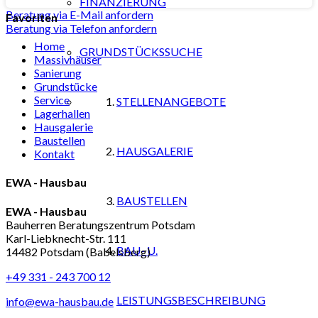
FINANZIERUNG
Beratung via E-Mail anfordern
Favoriten
Beratung via Telefon anfordern
Home
GRUNDSTÜCKSSUCHE
Massivhäuser
Sanierung
Grundstücke
Service
STELLENANGEBOTE
Lagerhallen
Hausgalerie
Baustellen
HAUSGALERIE
Kontakt
EWA - Hausbau
BAUSTELLEN
EWA - Hausbau
Bauherren Beratungszentrum Potsdam
Karl-Liebknecht-Str. 111
BAU- U.
14482 Potsdam (Babelsberg)
+49 331 - 243 700 12
LEISTUNGSBESCHREIBUNG
info@ewa-hausbau.de