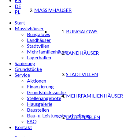
EN
DE
MASSIVHÄUSER
PL
Start
Massivhäuser
BUNGALOWS
Bungalows
Landhäuser
Stadtvillen
Mehrfamilienhäuser
LANDHÄUSER
Lagerhallen
Sanierung
Grundstücke
STADTVILLEN
Service
Aktionen
Finanzierung
Grundstückssuche
MEHRFAMILIENHÄUSER
Stellenangebote
Hausgalerie
Baustellen
Bau- u. Leistungsbeschreibung
LAGERHALLEN
FAQ
Kontakt