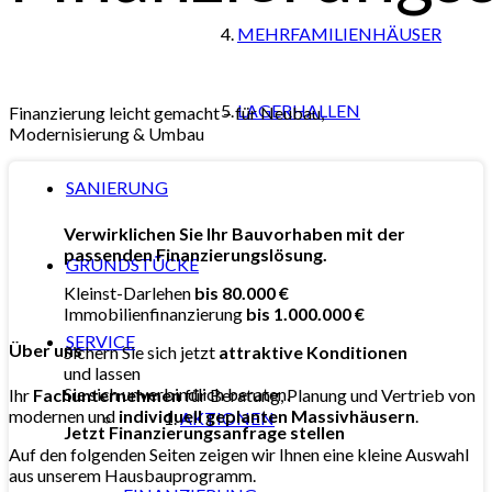
MEHRFAMILIENHÄUSER
LAGERHALLEN
Finanzierung leicht gemacht – für Neubau,
Modernisierung & Umbau
SANIERUNG
Verwirklichen Sie Ihr Bauvorhaben mit der
passenden Finanzierungslösung.
GRUNDSTÜCKE
Kleinst-Darlehen
bis 80.000 €
Immobilienfinanzierung
bis 1.000.000 €
SERVICE
Über uns
Sichern Sie sich jetzt
attraktive Konditionen
und lassen
Sie sich unverbindlich beraten.
Ihr
Fachunternehmen
für Beratung, Planung und Vertrieb von
modernen und
individuell
geplanten Massivhäusern
.
AKTIONEN
Jetzt Finanzierungsanfrage stellen
Auf den folgenden Seiten zeigen wir Ihnen eine kleine Auswahl
aus unserem Hausbauprogramm.