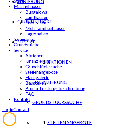
Start
SANIERUNG
Massivhäuser
Bungalows
Landhäuser
GRUNDSTÜCKE
Stadtvillen
Mehrfamilienhäuser
Lagerhallen
Sanierung
SERVICE
Grundstücke
Service
Aktionen
Finanzierung
AKTIONEN
Grundstückssuche
Stellenangebote
Hausgalerie
FINANZIERUNG
Baustellen
Bau- u. Leistungsbeschreibung
FAQ
Kontakt
GRUNDSTÜCKSSUCHE
Login
Contact
STELLENANGEBOTE