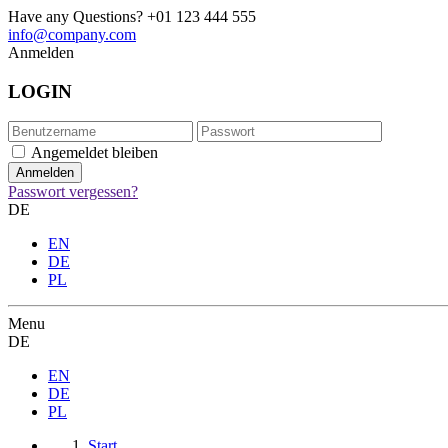
Have any Questions?
+01 123 444 555
info@company.com
Anmelden
LOGIN
Angemeldet bleiben
Passwort vergessen?
DE
EN
DE
PL
Menu
DE
EN
DE
PL
Start