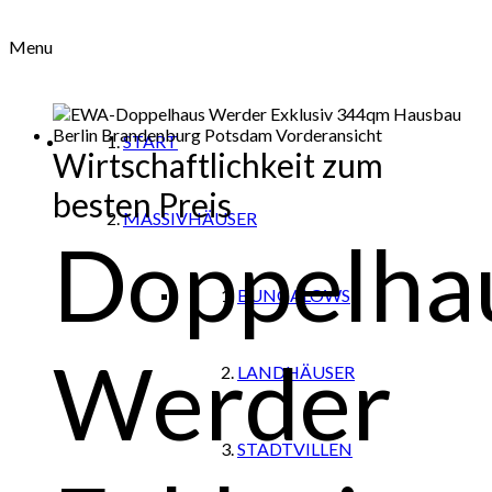
Menu
START
Wirtschaftlichkeit zum
besten Preis
MASSIVHÄUSER
Doppelha
BUNGALOWS
Werder
LANDHÄUSER
STADTVILLEN