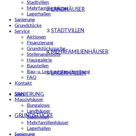
Stadtvillen
Mehrfamilienhäuser
LANDHÄUSER
Lagerhallen
Sanierung
Grundstücke
STADTVILLEN
Service
Aktionen
Finanzierung
Grundstückssuche
MEHRFAMILIENHÄUSER
Stellenangebote
Hausgalerie
Baustellen
Bau- u. Leistungsbeschreibung
LAGERHALLEN
FAQ
Kontakt
Start
SANIERUNG
Massivhäuser
Bungalows
Landhäuser
GRUNDSTÜCKE
Stadtvillen
Mehrfamilienhäuser
Lagerhallen
Sanierung