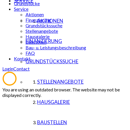
SERVICE
Grundstücke
Service
Aktionen
Finanzierung
AKTIONEN
Grundstückssuche
Stellenangebote
Hausgalerie
FINANZIERUNG
Baustellen
Bau- u. Leistungsbeschreibung
FAQ
Kontakt
GRUNDSTÜCKSSUCHE
Login
Contact
STELLENANGEBOTE
You are using an outdated browser. The website may not be
displayed correctly.
HAUSGALERIE
BAUSTELLEN