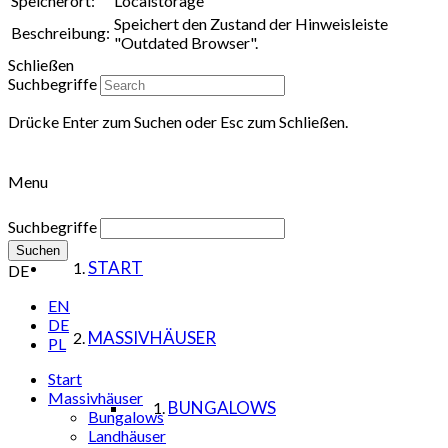
Speicherort:
Localstorage
Speichert den Zustand der Hinweisleiste
Beschreibung:
"Outdated Browser".
Schließen
Suchbegriffe
Drücke Enter zum Suchen oder Esc zum Schließen.
Menu
Suchbegriffe
Suchen
START
DE
EN
DE
MASSIVHÄUSER
PL
Start
Massivhäuser
BUNGALOWS
Bungalows
Landhäuser