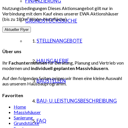
FINANZIERUNG
Nutzungsbedingungen Dieses Aktionsangebot gilt nur in
Verbindung mit dem Kauf eines unserer EWA Aktionshäuser
(bis zu 180m² Wohn-Nutzfläche).
GRUNDSTÜCKSSUCHE
Aktueller Flyer
STELLENANGEBOTE
Über uns
HAUSGALERIE
Ihr
Fachunternehmen
für Beratung, Planung und Vertrieb von
modernen und
individuell
geplanten Massivhäusern
.
Auf den folgenden Seiten zeigen wir Ihnen eine kleine Auswahl
BAUSTELLEN
aus unserem Hausbauprogramm.
Favoriten
BAU- U. LEISTUNGSBESCHREIBUNG
Home
Massivhäuser
Sanierung
FAQ
Grundstücke