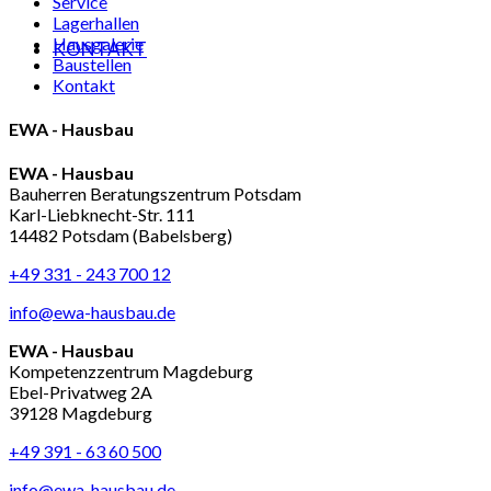
Service
Lagerhallen
Hausgalerie
KONTAKT
Baustellen
Kontakt
EWA - Hausbau
EWA - Hausbau
Bauherren Beratungszentrum Potsdam
Karl-Liebknecht-Str. 111
14482 Potsdam (Babelsberg)
+49 331 - 243 700 12
info@ewa-hausbau.de
EWA - Hausbau
Kompetenzzentrum Magdeburg
Ebel-Privatweg 2A
39128 Magdeburg
+49 391 - 63 60 500
info@ewa-hausbau.de