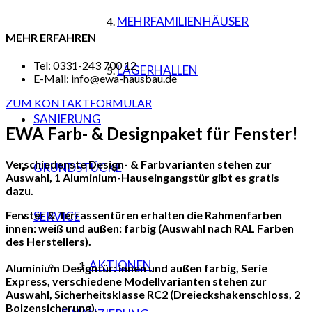
MEHRFAMILIENHÄUSER
MEHR ERFAHREN
Tel: 0331-243 700 12
LAGERHALLEN
E-Mail: info@ewa-hausbau.de
ZUM KONTAKTFORMULAR
SANIERUNG
EWA Farb- &
Designpaket für Fenster!
Verschiedenste Design- & Farbvarianten stehen zur
GRUNDSTÜCKE
Auswahl, 1 Aluminium-Hauseingangstür gibt es gratis
dazu.
Fenster & Terrassentüren erhalten die Rahmenfarben
SERVICE
innen: weiß und außen: farbig (Auswahl nach RAL Farben
des Herstellers).
AKTIONEN
Aluminium Designtür: innen und außen farbig, Serie
Express, verschiedene Modellvarianten stehen zur
Auswahl, Sicherheitsklasse RC2 (Dreieckshakenschloss, 2
Bolzensicherung).