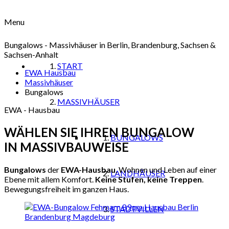
Menu
Bungalows - Massivhäuser in Berlin, Brandenburg, Sachsen &
Sachsen-Anhalt
START
EWA Hausbau
Massivhäuser
Bungalows
MASSIVHÄUSER
EWA - Hausbau
WÄHLEN SIE
IHREN BUNGALOW
BUNGALOWS
IN MASSIVBAUWEISE
Bungalows
der
EWA-Hausbau
, Wohnen und Leben auf einer
LANDHÄUSER
Ebene mit allem Komfort.
Keine Stufen, keine Treppen
.
Bewegungsfreiheit im ganzen Haus.
STADTVILLEN