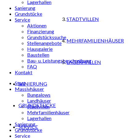
Lagerhallen
Sanierung
Grundstücke
STADTVILLEN
Service
Aktionen
Finanzierung
Grundstückssuche
MEHRFAMILIENHÄUSER
Stellenangebote
Hausgalerie
Baustellen
Bau- u. Leistungsbeschreibung
LAGERHALLEN
FAQ
Kontakt
Start
SANIERUNG
Massivhäuser
Bungalows
Landhäuser
GRUNDSTÜCKE
Stadtvillen
Mehrfamilienhäuser
Lagerhallen
Sanierung
SERVICE
Grundstücke
Service