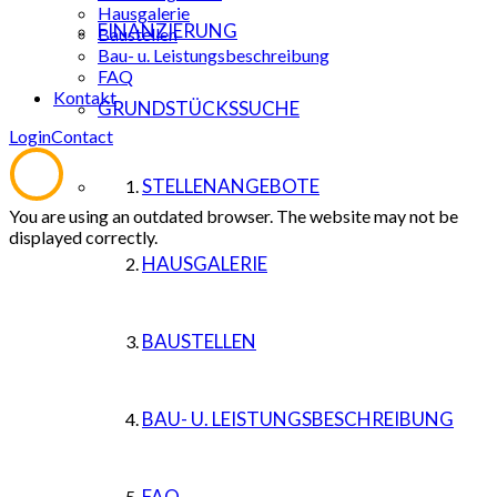
Hausgalerie
FINANZIERUNG
Baustellen
Bau- u. Leistungsbeschreibung
FAQ
Kontakt
GRUNDSTÜCKSSUCHE
Login
Contact
STELLENANGEBOTE
You are using an outdated browser. The website may not be
displayed correctly.
HAUSGALERIE
BAUSTELLEN
BAU- U. LEISTUNGSBESCHREIBUNG
FAQ