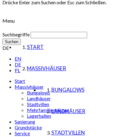
Drücke Enter zum Suchen oder Esc zum Schließen.
Menu
Suchbegriffe
Suchen
START
DE
EN
DE
MASSIVHÄUSER
PL
Start
Massivhäuser
BUNGALOWS
Bungalows
Landhäuser
Stadtvillen
Mehrfamilienhäuser
LANDHÄUSER
Lagerhallen
Sanierung
Grundstücke
STADTVILLEN
Service