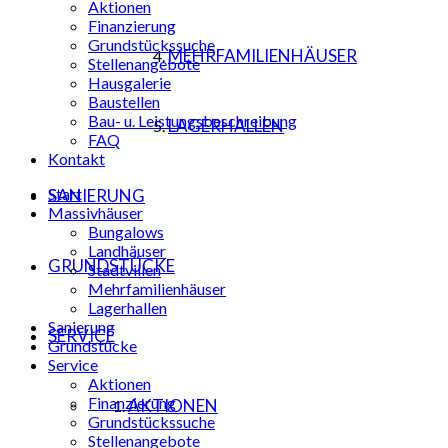
Aktionen
Finanzierung
Grundstückssuche
MEHRFAMILIENHÄUSER
Stellenangebote
Hausgalerie
Baustellen
Bau- u. Leistungsbeschreibung
LAGERHALLEN
FAQ
Kontakt
Start
SANIERUNG
Massivhäuser
Bungalows
Landhäuser
GRUNDSTÜCKE
Stadtvillen
Mehrfamilienhäuser
Lagerhallen
Sanierung
SERVICE
Grundstücke
Service
Aktionen
Finanzierung
AKTIONEN
Grundstückssuche
Stellenangebote