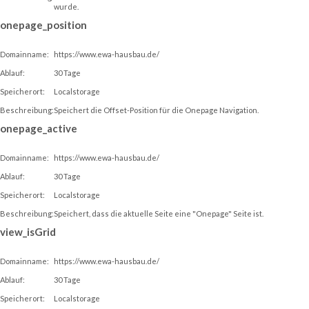
wurde.
onepage_position
Domainname:
https://www.ewa-hausbau.de/
Ablauf:
30 Tage
Speicherort:
Localstorage
Beschreibung:
Speichert die Offset-Position für die Onepage Navigation.
onepage_active
Domainname:
https://www.ewa-hausbau.de/
Ablauf:
30 Tage
Speicherort:
Localstorage
Beschreibung:
Speichert, dass die aktuelle Seite eine "Onepage" Seite ist.
view_isGrid
Domainname:
https://www.ewa-hausbau.de/
Ablauf:
30 Tage
Speicherort:
Localstorage