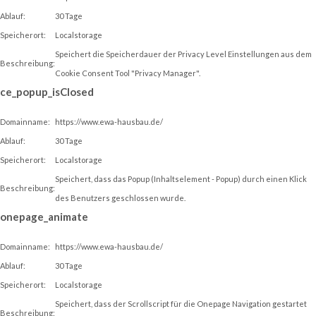
Ablauf:
30 Tage
Speicherort:
Localstorage
Speichert die Speicherdauer der Privacy Level Einstellungen aus dem
Beschreibung:
Cookie Consent Tool "Privacy Manager".
ce_popup_isClosed
Domainname:
https://www.ewa-hausbau.de/
Ablauf:
30 Tage
Speicherort:
Localstorage
Speichert, dass das Popup (Inhaltselement - Popup) durch einen Klick
Beschreibung:
des Benutzers geschlossen wurde.
onepage_animate
Domainname:
https://www.ewa-hausbau.de/
Ablauf:
30 Tage
Speicherort:
Localstorage
Speichert, dass der Scrollscript für die Onepage Navigation gestartet
Beschreibung: